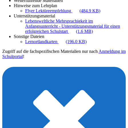
Weiterführende Materialien
Hinweise zum Lehrplan
Flyer Lektüreempfehlung
(484.9 KB)
Unterstützungsmaterial
Lebensweltliche Mehrsprachigkeit im
Anfangsunterricht - Unterstützungsmaterial für einen
erfolgreichen Schulstart
(1.6 MB)
Sonstige Dateien
Lernortlandkarten
(196.0 KB)
Zugriff auf die fachspezifischen Materialien nur nach
Anmeldung im
Schulportal
!