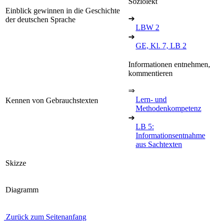
Soziolekt
Einblick gewinnen in die Geschichte
➔
der deutschen Sprache
LBW 2
➔
GE, Kl. 7, LB 2
Informationen entnehmen,
kommentieren
⇒
Lern- und
Kennen von Gebrauchstexten
Methodenkompetenz
➔
LB 5:
Informationsentnahme
aus Sachtexten
Skizze
Diagramm
Zurück zum Seitenanfang