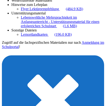
Weiterführende Materialien
Hinweise zum Lehrplan
Flyer Lektüreempfehlung
(484.9 KB)
Unterstützungsmaterial
Lebensweltliche Mehrsprachigkeit im
Anfangsunterricht - Unterstützungsmaterial für einen
erfolgreichen Schulstart
(1.6 MB)
Sonstige Dateien
Lernortlandkarten
(196.0 KB)
Zugriff auf die fachspezifischen Materialien nur nach
Anmeldung im
Schulportal
!