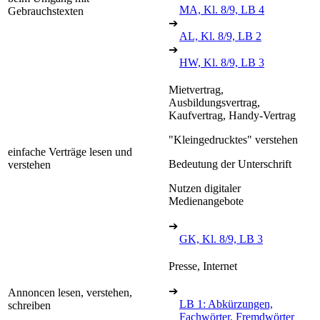
MA, Kl. 8/9, LB 4
Gebrauchstexten
➔
AL, Kl. 8/9, LB 2
➔
HW, Kl. 8/9, LB 3
Mietvertrag,
Ausbildungsvertrag,
Kaufvertrag, Handy-Vertrag
"Kleingedrucktes" verstehen
einfache Verträge lesen und
Bedeutung der Unterschrift
verstehen
Nutzen digitaler
Medienangebote
➔
GK, Kl. 8/9, LB 3
Presse, Internet
➔
Annoncen lesen, verstehen,
LB 1: Abkürzungen,
schreiben
Fachwörter, Fremdwörter