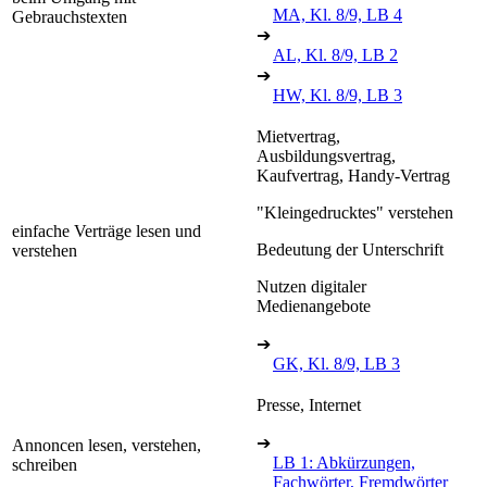
MA, Kl. 8/9, LB 4
Gebrauchstexten
➔
AL, Kl. 8/9, LB 2
➔
HW, Kl. 8/9, LB 3
Mietvertrag,
Ausbildungsvertrag,
Kaufvertrag, Handy-Vertrag
"Kleingedrucktes" verstehen
einfache Verträge lesen und
Bedeutung der Unterschrift
verstehen
Nutzen digitaler
Medienangebote
➔
GK, Kl. 8/9, LB 3
Presse, Internet
➔
Annoncen lesen, verstehen,
LB 1: Abkürzungen,
schreiben
Fachwörter, Fremdwörter