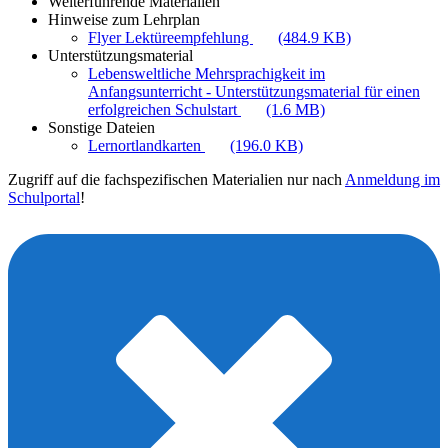
Weiterführende Materialien
Hinweise zum Lehrplan
Flyer Lektüreempfehlung
(484.9 KB)
Unterstützungsmaterial
Lebensweltliche Mehrsprachigkeit im
Anfangsunterricht - Unterstützungsmaterial für einen
erfolgreichen Schulstart
(1.6 MB)
Sonstige Dateien
Lernortlandkarten
(196.0 KB)
Zugriff auf die fachspezifischen Materialien nur nach
Anmeldung im
Schulportal
!