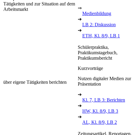
Tätigkeiten und zur Situation auf dem
⇒
Arbeitsmarkt
Medienbildung
➔
LB 2: Diskussion
➔
ETH, Kl. 8/9, LB 1
Schülerpraktika,
Praktikumstagebuch,
Praktikumsbericht
Kurzvorträge
Nutzen digitaler Medien zur
über eigene Tätigkeiten berichten
Präsentation
➔
Kl. 7, LB 3: Berichten
➔
HW, Kl. 8/9, LB 3
➔
AL, Kl. 8/9, LB 2
Zeitungsartikel, Reportagen,