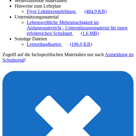
Weiterführende Materialien
Hinweise zum Lehrplan
Flyer Lektüreempfehlung
(484.9 KB)
Unterstützungsmaterial
Lebensweltliche Mehrsprachigkeit im
Anfangsunterricht - Unterstützungsmaterial für einen
erfolgreichen Schulstart
(1.6 MB)
Sonstige Dateien
Lernortlandkarten
(196.0 KB)
Zugriff auf die fachspezifischen Materialien nur nach
Anmeldung im
Schulportal
!