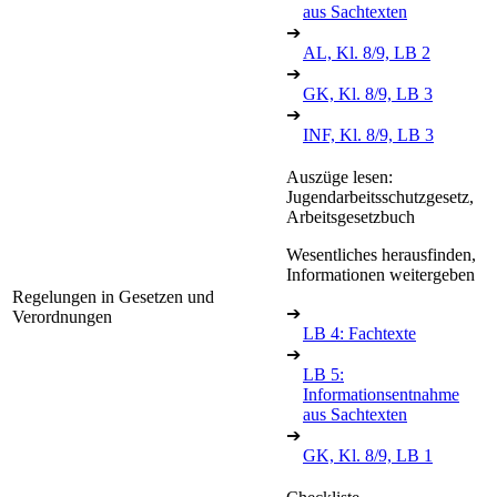
aus Sachtexten
➔
AL, Kl. 8/9, LB 2
➔
GK, Kl. 8/9, LB 3
➔
INF, Kl. 8/9, LB 3
Auszüge lesen:
Jugendarbeitsschutzgesetz,
Arbeitsgesetzbuch
Wesentliches herausfinden,
Informationen weitergeben
Regelungen in Gesetzen und
➔
Verordnungen
LB 4: Fachtexte
➔
LB 5:
Informationsentnahme
aus Sachtexten
➔
GK, Kl. 8/9, LB 1