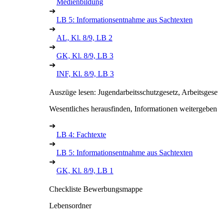
Medienbildung
➔
LB 5: Informationsentnahme aus Sachtexten
➔
AL, Kl. 8/9, LB 2
➔
GK, Kl. 8/9, LB 3
➔
INF, Kl. 8/9, LB 3
Auszüge lesen: Jugendarbeitsschutzgesetz, Arbeitsges
Wesentliches herausfinden, Informationen weitergeben
➔
LB 4: Fachtexte
➔
LB 5: Informationsentnahme aus Sachtexten
➔
GK, Kl. 8/9, LB 1
Checkliste Bewerbungsmappe
Lebensordner