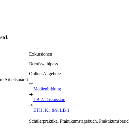
std.
Exkursionen
Berufswahlpass
Online-Angebote
dem Arbeitsmarkt
⇒
Medienbildung
➔
LB 2: Diskussion
➔
ETH, Kl. 8/9, LB 1
Schülerpraktika, Praktikumstagebuch, Praktikumsberic