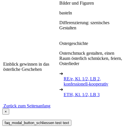
Bilder und Figuren
basteln
Differenzierung: szenisches
Gestalten
Ostergeschichte
Osterschmuck gestalten, einen
Raum österlich schmücken, feiern,
Osterlieder
Einblick gewinnen in das
österliche Geschehen
➔
RE/e, Kl. 1/2, LB 2,
konfessionell-kooperativ
➔
ETH, Kl. 1/2, LB 3
Zurück zum Seitenanfang
×
faq_modal_button_schliessen test text