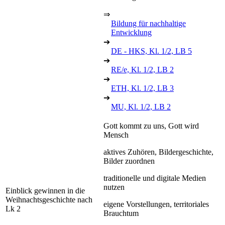
⇒
Bildung für nachhaltige
Entwicklung
➔
DE - HKS, Kl. 1/2, LB 5
➔
RE/e, Kl. 1/2, LB 2
➔
ETH, Kl. 1/2, LB 3
➔
MU, Kl. 1/2, LB 2
Gott kommt zu uns, Gott wird
Mensch
aktives Zuhören, Bildergeschichte,
Bilder zuordnen
traditionelle und digitale Medien
nutzen
Einblick gewinnen in die
Weihnachtsgeschichte nach
eigene Vorstellungen, territoriales
Lk 2
Brauchtum