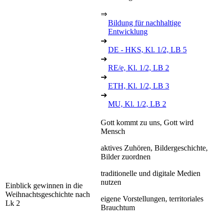
⇒
Bildung für nachhaltige
Entwicklung
➔
DE - HKS, Kl. 1/2, LB 5
➔
RE/e, Kl. 1/2, LB 2
➔
ETH, Kl. 1/2, LB 3
➔
MU, Kl. 1/2, LB 2
Gott kommt zu uns, Gott wird
Mensch
aktives Zuhören, Bildergeschichte,
Bilder zuordnen
traditionelle und digitale Medien
nutzen
Einblick gewinnen in die
Weihnachtsgeschichte nach
eigene Vorstellungen, territoriales
Lk 2
Brauchtum