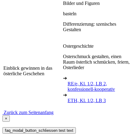
Bilder und Figuren
basteln
Differenzierung: szenisches
Gestalten
Ostergeschichte
Osterschmuck gestalten, einen
Raum österlich schmücken, feiern,
Osterlieder
Einblick gewinnen in das
österliche Geschehen
➔
RE/e, Kl. 1/2, LB 2,
konfessionell-kooperativ
➔
ETH, Kl. 1/2, LB 3
Zurück zum Seitenanfang
×
faq_modal_button_schliessen test text