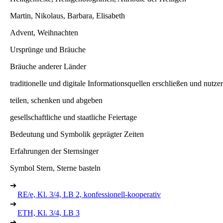
Martin, Nikolaus, Barbara, Elisabeth
Advent, Weihnachten
Ursprünge und Bräuche
Bräuche anderer Länder
traditionelle und digitale Informationsquellen erschließen und nutze
teilen, schenken und abgeben
gesellschaftliche und staatliche Feiertage
Bedeutung und Symbolik geprägter Zeiten
Erfahrungen der Sternsinger
Symbol Stern, Sterne basteln
➔
RE/e, Kl. 3/4, LB 2, konfessionell-kooperativ
➔
ETH, Kl. 3/4, LB 3
➔