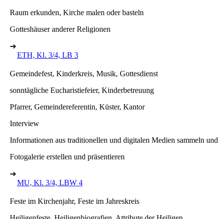
Raum erkunden, Kirche malen oder basteln
Gotteshäuser anderer Religionen
➔
ETH, Kl. 3/4, LB 3
Gemeindefest, Kinderkreis, Musik, Gottesdienst
sonntägliche Eucharistiefeier, Kinderbetreuung
Pfarrer, Gemeindereferentin, Küster, Kantor
Interview
Informationen aus traditionellen und digitalen Medien sammeln und
Fotogalerie erstellen und präsentieren
➔
MU, Kl. 3/4, LBW 4
Feste im Kirchenjahr, Feste im Jahreskreis
Heiligenfeste, Heiligenbiografien, Attribute der Heiligen