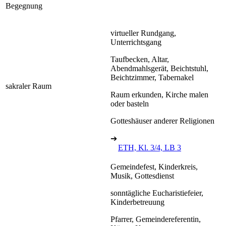
Begegnung
virtueller Rundgang,
Unterrichtsgang
Taufbecken, Altar,
Abendmahlsgerät, Beichtstuhl,
Beichtzimmer, Tabernakel
sakraler Raum
Raum erkunden, Kirche malen
oder basteln
Gotteshäuser anderer Religionen
➔
ETH, Kl. 3/4, LB 3
Gemeindefest, Kinderkreis,
Musik, Gottesdienst
sonntägliche Eucharistiefeier,
Kinderbetreuung
Pfarrer, Gemeindereferentin,