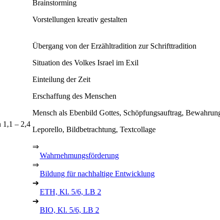
Brainstorming
Vorstellungen kreativ gestalten
Übergang von der Erzähltradition zur Schrifttradition
Situation des Volkes Israel im Exil
Einteilung der Zeit
Erschaffung des Menschen
Mensch als Ebenbild Gottes, Schöpfungsauftrag, Bewahrun
 1,1 – 2,4
Leporello, Bildbetrachtung, Textcollage
⇒
Wahrnehmungsförderung
⇒
Bildung für nachhaltige Entwicklung
➔
ETH, Kl. 5/6, LB 2
➔
BIO, Kl. 5/6, LB 2