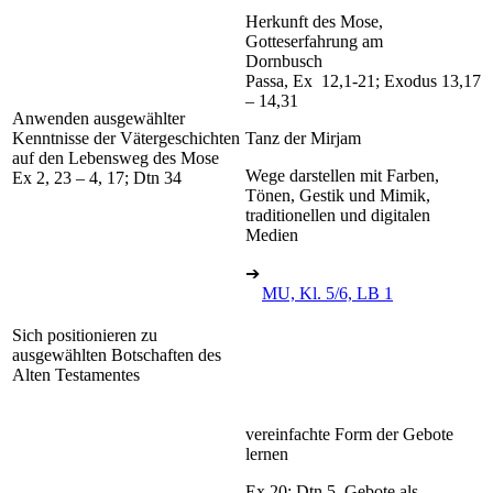
Herkunft des Mose,
Gotteserfahrung am
Dornbusch
Passa, Ex 12,1-21; Exodus 13,17
– 14,31
Anwenden ausgewählter
Kenntnisse der Vätergeschichten
Tanz der Mirjam
auf den Lebensweg des Mose
Wege darstellen mit Farben,
Ex 2, 23 – 4, 17; Dtn 34
Tönen, Gestik und Mimik,
traditionellen und digitalen
Medien
➔
MU, Kl. 5/6, LB 1
Sich positionieren zu
ausgewählten Botschaften des
Alten Testamentes
vereinfachte Form der Gebote
lernen
Ex 20; Dtn 5, Gebote als