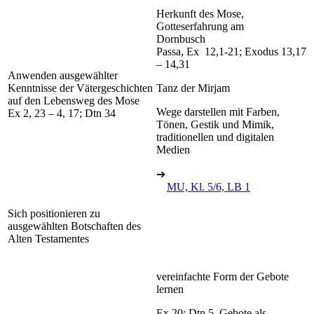
Herkunft des Mose,
Gotteserfahrung am
Dornbusch
Passa, Ex 12,1-21; Exodus 13,17
– 14,31
Anwenden ausgewählter
Kenntnisse der Vätergeschichten
Tanz der Mirjam
auf den Lebensweg des Mose
Wege darstellen mit Farben,
Ex 2, 23 – 4, 17; Dtn 34
Tönen, Gestik und Mimik,
traditionellen und digitalen
Medien
➔
MU, Kl. 5/6, LB 1
Sich positionieren zu
ausgewählten Botschaften des
Alten Testamentes
vereinfachte Form der Gebote
lernen
Ex 20; Dtn 5, Gebote als