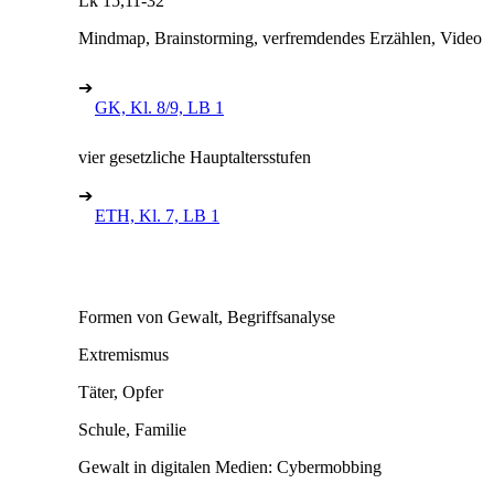
Lk 15,11-32
Mindmap, Brainstorming, verfremdendes Erzählen, Video
➔
GK, Kl. 8/9, LB 1
vier gesetzliche Hauptaltersstufen
➔
ETH, Kl. 7, LB 1
Formen von Gewalt, Begriffsanalyse
Extremismus
Täter, Opfer
Schule, Familie
Gewalt in digitalen Medien: Cybermobbing