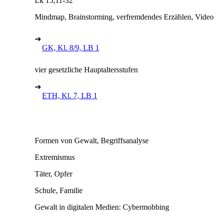
Lk 15,11-32
Mindmap, Brainstorming, verfremdendes Erzählen, Video
➔
GK, Kl. 8/9, LB 1
vier gesetzliche Hauptaltersstufen
➔
ETH, Kl. 7, LB 1
Formen von Gewalt, Begriffsanalyse
Extremismus
Täter, Opfer
Schule, Familie
Gewalt in digitalen Medien: Cybermobbing