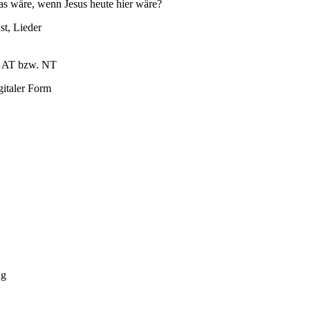
 wäre, wenn Jesus heute hier wäre?
st, Lieder
s AT bzw. NT
gitaler Form
ng