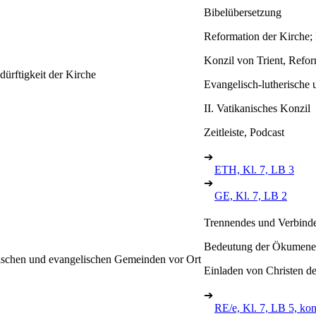
Bibelübersetzung
Reformation der Kirche;
Konzil von Trient, Refor
ürftigkeit der Kirche
Evangelisch-lutherische 
II. Vatikanisches Konzil
Zeitleiste, Podcast
➔
ETH, Kl. 7, LB 3
➔
GE, Kl. 7, LB 2
Trennendes und Verbind
Bedeutung der Ökumene
ischen und evangelischen Gemeinden vor Ort
Einladen von Christen de
➔
RE/e, Kl. 7, LB 5, kon