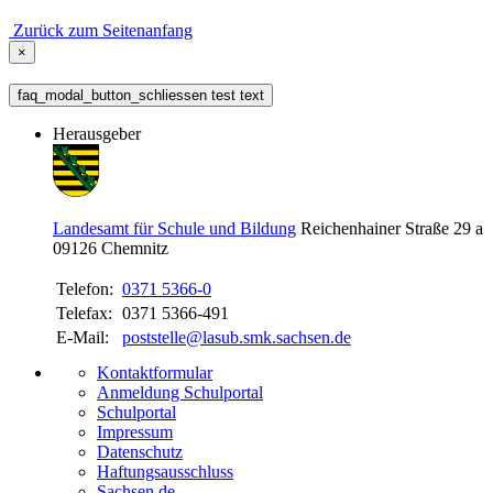
Zurück zum Seitenanfang
×
faq_modal_button_schliessen test text
Herausgeber
Landesamt für Schule und Bildung
Reichenhainer Straße 29 a
09126
Chemnitz
Telefon:
0371 5366-0
Telefax:
0371 5366-491
E-Mail:
poststelle@lasub.smk.sachsen.de
Kontaktformular
Anmeldung Schulportal
Schulportal
Impressum
Datenschutz
Haftungsausschluss
Sachsen.de