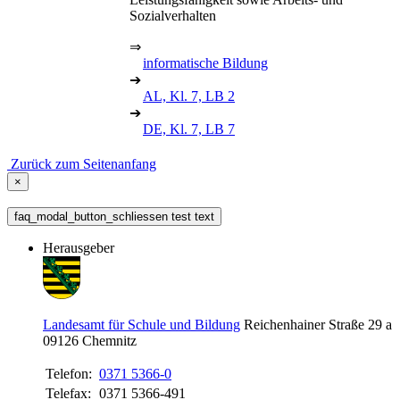
Sozialverhalten
⇒
informatische Bildung
➔
AL, Kl. 7, LB 2
➔
DE, Kl. 7, LB 7
Zurück zum Seitenanfang
×
faq_modal_button_schliessen test text
Herausgeber
Landesamt für Schule und Bildung
Reichenhainer Straße 29 a
09126
Chemnitz
Telefon:
0371 5366-0
Telefax:
0371 5366-491