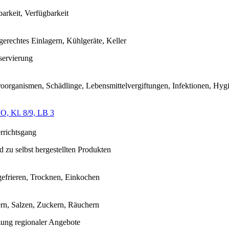
barkeit, Verfügbarkeit
gerechtes Einlagern, Kühlgeräte, Keller
ervierung
oorganismen, Schädlinge, Lebensmittelvergiftungen, Infektionen, Hyg
O, Kl. 8/9, LB 3
rrichtsgang
d zu selbst hergestellten Produkten
gefrieren, Trocknen, Einkochen
rn, Salzen, Zuckern, Räuchern
ung regionaler Angebote