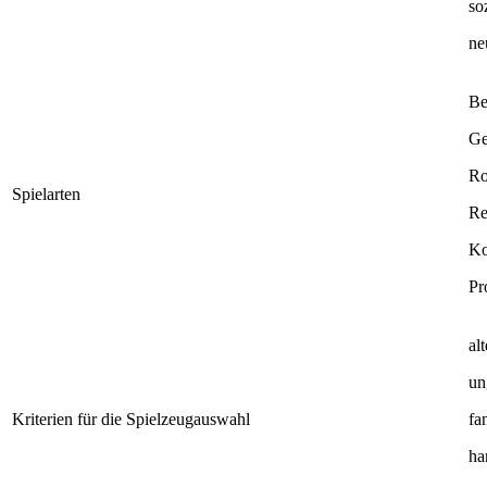
so
ne
Be
Ge
Ro
Spielarten
Re
Ko
Pr
al
un
Kriterien für die Spielzeugauswahl
fa
ha