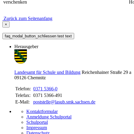
verschenken
Ho
Zurück zum Seitenanfang
×
faq_modal_button_schliessen test text
Herausgeber
Landesamt für Schule und Bildung
Reichenhainer Straße 29 a
09126
Chemnitz
Telefon:
0371 5366-0
Telefax:
0371 5366-491
E-Mail:
poststelle@lasub.smk.sachsen.de
Kontaktformular
Anmeldung Schulportal
Schulportal
Impressum
Datenschutz