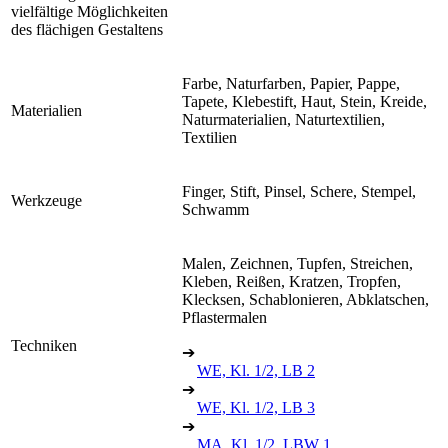
vielfältige Möglichkeiten
des flächigen Gestaltens
Farbe, Naturfarben, Papier, Pappe,
Tapete, Klebestift, Haut, Stein, Kreide,
Materialien
Naturmaterialien, Naturtextilien,
Textilien
Finger, Stift, Pinsel, Schere, Stempel,
Werkzeuge
Schwamm
Malen, Zeichnen, Tupfen, Streichen,
Kleben, Reißen, Kratzen, Tropfen,
Klecksen, Schablonieren, Abklatschen,
Pflastermalen
Techniken
➔
WE, Kl. 1/2, LB 2
➔
WE, Kl. 1/2, LB 3
➔
MA, Kl. 1/2, LBW 1