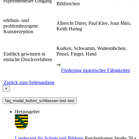
experimenteller Umgang
Bildzeichen
erlebnis- und
Albrecht Dürer, Paul Klee, Joan Miro,
problembezogene
Keith Haring
Kunstrezeption
Korken, Schwamm, Wattestäbchen,
Einblick gewinnen in
Pinsel, Finger, Hand
einfache Druckverfahren
⇒
Förderung motorischer Fähigkeiten
Zurück zum Seitenanfang
×
faq_modal_button_schliessen test text
Herausgeber
Landesamt für Schule und Bildung
Reichenhainer Straße 29 a