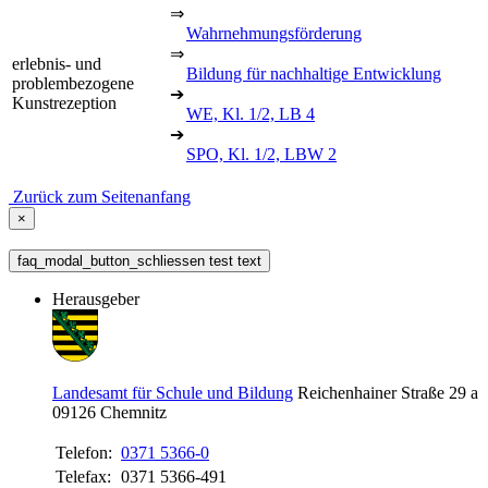
⇒
Wahrnehmungsförderung
⇒
erlebnis- und
Bildung für nachhaltige Entwicklung
problembezogene
➔
Kunstrezeption
WE, Kl. 1/2, LB 4
➔
SPO, Kl. 1/2, LBW 2
Zurück zum Seitenanfang
×
faq_modal_button_schliessen test text
Herausgeber
Landesamt für Schule und Bildung
Reichenhainer Straße 29 a
09126
Chemnitz
Telefon:
0371 5366-0
Telefax:
0371 5366-491