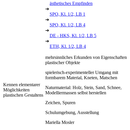
ästhetisches Empfinden
➔
SPO, Kl. 1/2, LB 1
➔
SPO, Kl. 1/2, LB 4
➔
DE - HKS, Kl. 1/2, LB 5
➔
ETH, Kl. 1/2, LB 4
mehrsinnliches Erkunden von Eigenschaften
plastischer Objekte
spielerisch-experimenteller Umgang mit
formbarem Material, Kneten, Matschen
Kennen elementarer
Naturmaterial: Holz, Stein, Sand, Schnee,
Möglichkeiten
Modelliermassen selbst herstellen
plastischen Gestaltens
Zeichen, Spuren
Schulumgebung, Ausstellung
Mariella Mosler