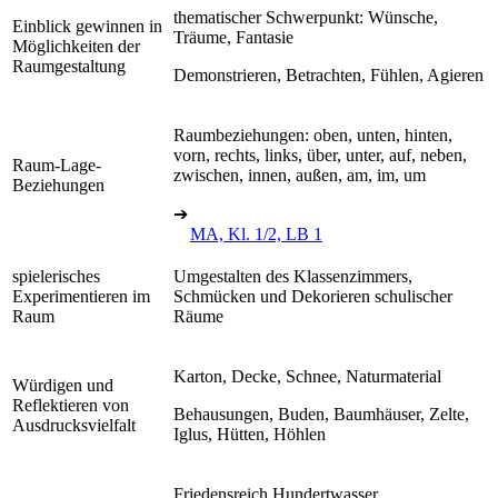
thematischer Schwerpunkt: Wünsche,
Einblick gewinnen in
Träume, Fantasie
Möglichkeiten der
Raumgestaltung
Demonstrieren, Betrachten, Fühlen, Agieren
Raumbeziehungen: oben, unten, hinten,
vorn, rechts, links, über, unter, auf, neben,
Raum-Lage-
zwischen, innen, außen, am, im, um
Beziehungen
➔
MA, Kl. 1/2, LB 1
spielerisches
Umgestalten des Klassenzimmers,
Experimentieren im
Schmücken und Dekorieren schulischer
Raum
Räume
Karton, Decke, Schnee, Naturmaterial
Würdigen und
Reflektieren von
Behausungen, Buden, Baumhäuser, Zelte,
Ausdrucksvielfalt
Iglus, Hütten, Höhlen
Friedensreich Hundertwasser