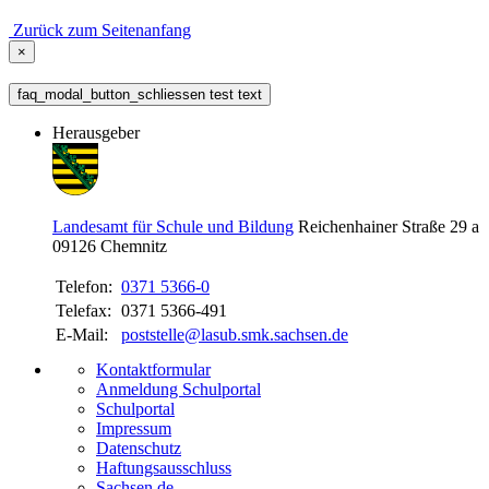
Zurück zum Seitenanfang
×
faq_modal_button_schliessen test text
Herausgeber
Landesamt für Schule und Bildung
Reichenhainer Straße 29 a
09126
Chemnitz
Telefon:
0371 5366-0
Telefax:
0371 5366-491
E-Mail:
poststelle@lasub.smk.sachsen.de
Kontaktformular
Anmeldung Schulportal
Schulportal
Impressum
Datenschutz
Haftungsausschluss
Sachsen.de