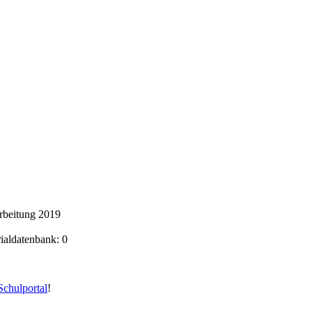
rbeitung 2019
rialdatenbank: 0
chulportal
!