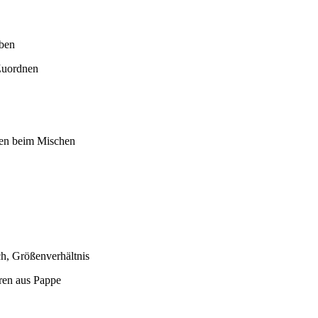
eben
Zuordnen
ren beim Mischen
ch, Größenverhältnis
uren aus Pappe