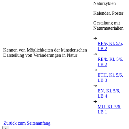
Naturzyklen
Kalender, Poster
Gestaltung mit
Naturmaterialien
➔
RE/e, Kl. 5/6,
LB 2
Kennen von Möglichkeiten der künstlerischen
➔
Darstellung von Veränderungen in Natur
RE/k, Kl. 5/6,
LB 2
➔
ETH, Kl. 5/6,
LB 3
➔
EN, Kl. 5/6,
LB 4
➔
MU, Kl. 5/6,
LB 1
Zurück zum Seitenanfang
×