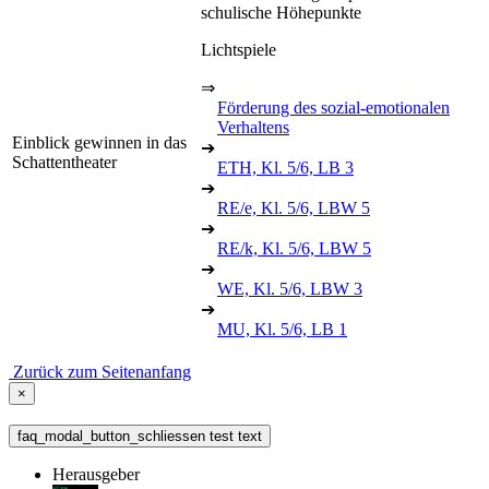
schulische Höhepunkte
Lichtspiele
⇒
Förderung des sozial-emotionalen
Verhaltens
Einblick gewinnen in das
➔
Schattentheater
ETH, Kl. 5/6, LB 3
➔
RE/e, Kl. 5/6, LBW 5
➔
RE/k, Kl. 5/6, LBW 5
➔
WE, Kl. 5/6, LBW 3
➔
MU, Kl. 5/6, LB 1
Zurück zum Seitenanfang
×
faq_modal_button_schliessen test text
Herausgeber