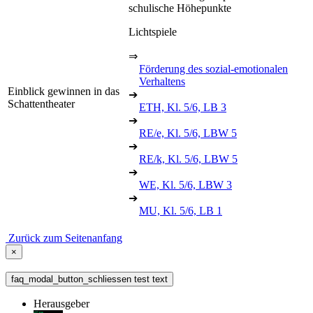
schulische Höhepunkte
Lichtspiele
⇒
Förderung des sozial-emotionalen
Verhaltens
Einblick gewinnen in das
➔
Schattentheater
ETH, Kl. 5/6, LB 3
➔
RE/e, Kl. 5/6, LBW 5
➔
RE/k, Kl. 5/6, LBW 5
➔
WE, Kl. 5/6, LBW 3
➔
MU, Kl. 5/6, LB 1
Zurück zum Seitenanfang
×
faq_modal_button_schliessen test text
Herausgeber