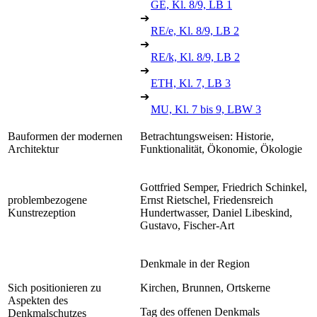
GE, Kl. 8/9, LB 1
➔
RE/e, Kl. 8/9, LB 2
➔
RE/k, Kl. 8/9, LB 2
➔
ETH, Kl. 7, LB 3
➔
MU, Kl. 7 bis 9, LBW 3
Bauformen der modernen
Betrachtungsweisen: Historie,
Architektur
Funktionalität, Ökonomie, Ökologie
Gottfried Semper, Friedrich Schinkel,
problembezogene
Ernst Rietschel, Friedensreich
Kunstrezeption
Hundertwasser, Daniel Libeskind,
Gustavo, Fischer-Art
Denkmale in der Region
Sich positionieren zu
Kirchen, Brunnen, Ortskerne
Aspekten des
Tag des offenen Denkmals
Denkmalschutzes