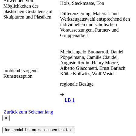
Anwenden von
Holz, Steckmasse, Ton
Möglichkeiten des
plastischen Gestaltens auf
Differenzierung: Material- und
Skulpturen und Plastiken
Werkzeugauswahl entsprechend den
individuellen und schulischen
Voraussetzungen, Partner- und
Gruppenarbeit
Michelangelo Buonarroti, Daniel
Pöppelmann, Camille Claudel,
Auguste Rodin, Henry Moore,
Alberto Giacometti, Ernst Barlach,
problembezogene
Käthe Kollwitz, Wolf Vostell
Kunstrezeption
regionale Bezüge
➔
LB 1
Zurück zum Seitenanfang
×
faq_modal_button_schliessen test text