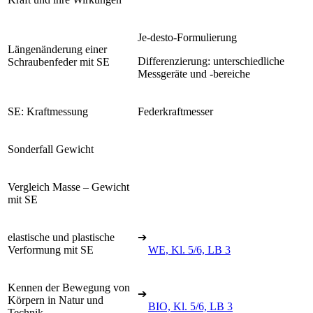
Je-desto-Formulierung
Längenänderung einer
Differenzierung: unterschiedliche
Schraubenfeder mit SE
Messgeräte und -bereiche
SE: Kraftmessung
Federkraftmesser
Sonderfall Gewicht
Vergleich Masse – Gewicht
mit SE
elastische und plastische
➔
Verformung mit SE
WE, Kl. 5/6, LB 3
Kennen der Bewegung von
➔
Körpern in Natur und
BIO, Kl. 5/6, LB 3
Technik