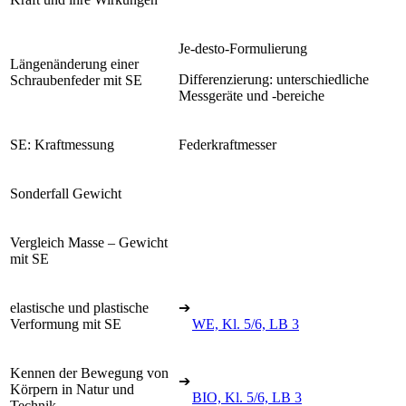
Je-desto-Formulierung
Längenänderung einer
Differenzierung: unterschiedliche
Schraubenfeder mit SE
Messgeräte und -bereiche
SE: Kraftmessung
Federkraftmesser
Sonderfall Gewicht
Vergleich Masse – Gewicht
mit SE
elastische und plastische
➔
Verformung mit SE
WE, Kl. 5/6, LB 3
Kennen der Bewegung von
➔
Körpern in Natur und
BIO, Kl. 5/6, LB 3
Technik