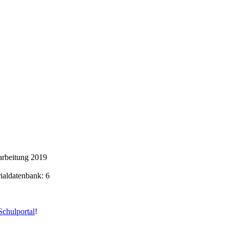
arbeitung 2019
rialdatenbank: 6
chulportal
!