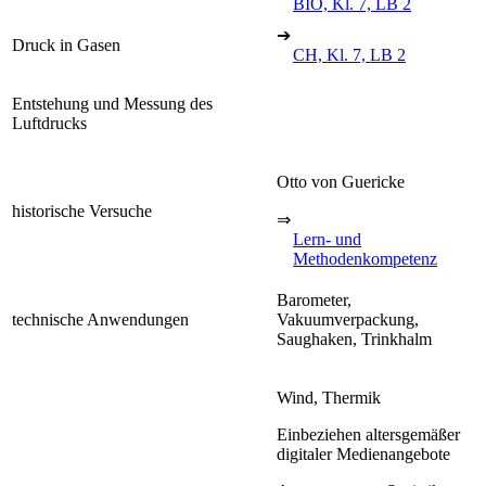
BIO, Kl. 7, LB 2
➔
Druck in Gasen
CH, Kl. 7, LB 2
Entstehung und Messung des
Luftdrucks
Otto von Guericke
historische Versuche
⇒
Lern- und
Methodenkompetenz
Barometer,
technische Anwendungen
Vakuumverpackung,
Saughaken, Trinkhalm
Wind, Thermik
Einbeziehen altersgemäßer
digitaler Medienangebote