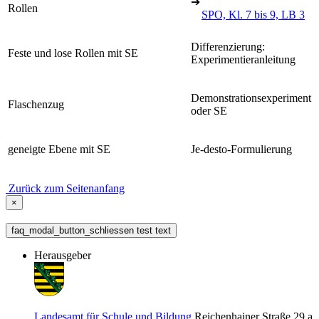
➔
Rollen
SPO, Kl. 7 bis 9, LB 3
Differenzierung:
Feste und lose Rollen mit SE
Experimentieranleitung
Demonstrationsexperiment
Flaschenzug
oder SE
geneigte Ebene mit SE
Je-desto-Formulierung
Zurück zum Seitenanfang
×
faq_modal_button_schliessen test text
Herausgeber
Landesamt für Schule und Bildung
Reichenhainer Straße 29 a