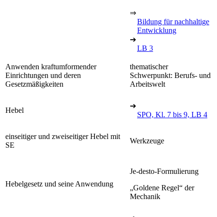
⇒
Bildung für nachhaltige
Entwicklung
➔
LB 3
Anwenden kraftumformender
thematischer
Einrichtungen und deren
Schwerpunkt: Berufs- und
Gesetzmäßigkeiten
Arbeitswelt
➔
Hebel
SPO, Kl. 7 bis 9, LB 4
einseitiger und zweiseitiger Hebel mit
Werkzeuge
SE
Je-desto-Formulierung
Hebelgesetz und seine Anwendung
„Goldene Regel“ der
Mechanik