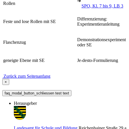
➔
Rollen
SPO, Kl. 7 bis 9, LB 3
Differenzierung:
Feste und lose Rollen mit SE
Experimentieranleitung
Demonstrationsexperiment
Flaschenzug
oder SE
geneigte Ebene mit SE
Je-desto-Formulierung
Zurück zum Seitenanfang
×
faq_modal_button_schliessen test text
Herausgeber
Landesamt für Schule und Bildung
Reichenhainer Straße 29 a