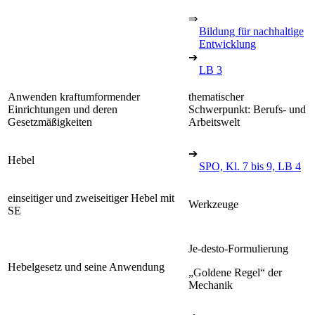
⇒
Bildung für nachhaltige
Entwicklung
➔
LB 3
Anwenden kraftumformender
thematischer
Einrichtungen und deren
Schwerpunkt: Berufs- und
Gesetzmäßigkeiten
Arbeitswelt
➔
Hebel
SPO, Kl. 7 bis 9, LB 4
einseitiger und zweiseitiger Hebel mit
Werkzeuge
SE
Je-desto-Formulierung
Hebelgesetz und seine Anwendung
„Goldene Regel“ der
Mechanik