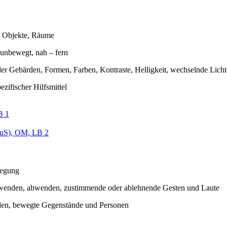
, Objekte, Räume
unbewegt, nah – fern
er Gebärden, Formen, Farben, Kontraste, Helligkeit, wechselnde Licht
ezifischer Hilfsmittel
B 1
uS), OM, LB 2
egung
wenden, abwenden, zustimmende oder ablehnende Gesten und Laute
len, bewegte Gegenstände und Personen