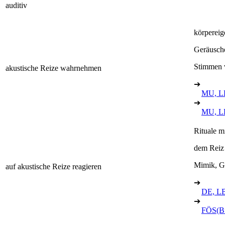
auditiv
körperei
Geräusche
Stimmen 
akustische Reize wahrnehmen
➔
MU, L
➔
MU, L
Rituale m
dem Reiz
Mimik, G
auf akustische Reize reagieren
➔
DE, L
➔
FÖS(B