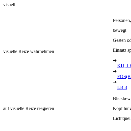
visuell
Personen
bewegt – 
Gesten od
Einsatz sp
visuelle Reize wahrnehmen
➔
KU, L
➔
FÖS(B
➔
LB 3
Blickbew
auf visuelle Reize reagieren
Kopf hin
Lichtquel