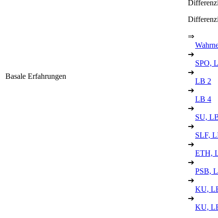
Differenz
Differenz
⇒
Wahrne
➔
SPO, 
➔
Basale Erfahrungen
LB 2
➔
LB 4
➔
SU, LB
➔
SLF, L
➔
ETH, 
➔
PSB, L
➔
KU, L
➔
KU, L