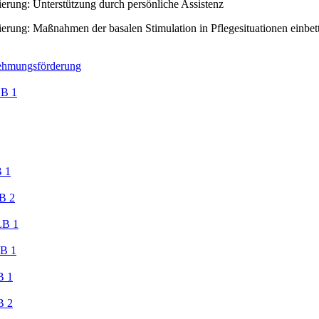
ierung: Unterstützung durch persönliche Assistenz
ierung: Maßnahmen der basalen Stimulation in Pflegesituationen einbet
hmungsförderung
LB 1
 1
B 2
LB 1
B 1
B 1
B 2