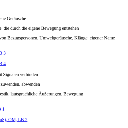
gene Geräusche
, die durch die eigene Bewegung entstehen
von Bezugspersonen, Umweltgeräusche, Klänge, eigener Name
B 3
B 4
it Signalen verbinden
 zuwenden, abwenden
estik, lautsprachliche Äußerungen, Bewegung
B 1
uS), OM, LB 2