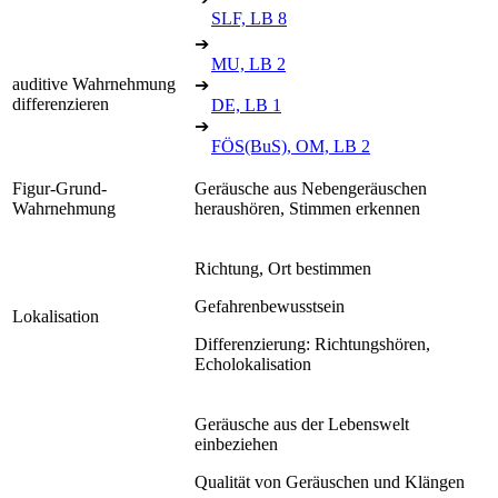
SLF, LB 8
➔
MU, LB 2
auditive Wahrnehmung
➔
differenzieren
DE, LB 1
➔
FÖS(BuS), OM, LB 2
Figur-Grund-
Geräusche aus Nebengeräuschen
Wahrnehmung
heraushören, Stimmen erkennen
Richtung, Ort bestimmen
Gefahrenbewusstsein
Lokalisation
Differenzierung: Richtungshören,
Echolokalisation
Geräusche aus der Lebenswelt
einbeziehen
Qualität von Geräuschen und Klängen