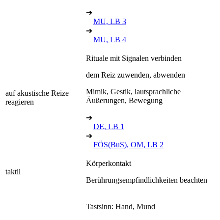
➔
MU, LB 3
➔
MU, LB 4
Rituale mit Signalen verbinden
dem Reiz zuwenden, abwenden
Mimik, Gestik, lautsprachliche
auf akustische Reize
Äußerungen, Bewegung
reagieren
➔
DE, LB 1
➔
FÖS(BuS), OM, LB 2
Körperkontakt
taktil
Berührungsempfindlichkeiten beachten
Tastsinn: Hand, Mund