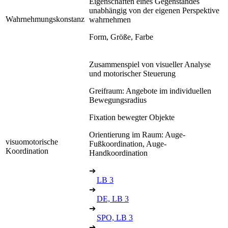
Eigenschaften eines Gegenstandes
unabhängig von der eigenen Perspektive
Wahrnehmungskonstanz
wahrnehmen
Form, Größe, Farbe
Zusammenspiel von visueller Analyse
und motorischer Steuerung
Greifraum: Angebote im individuellen
Bewegungsradius
Fixation bewegter Objekte
Orientierung im Raum: Auge-
visuomotorische
Fußkoordination, Auge-
Koordination
Handkoordination
➔
LB 3
➔
DE, LB 3
➔
SPO, LB 3
➔