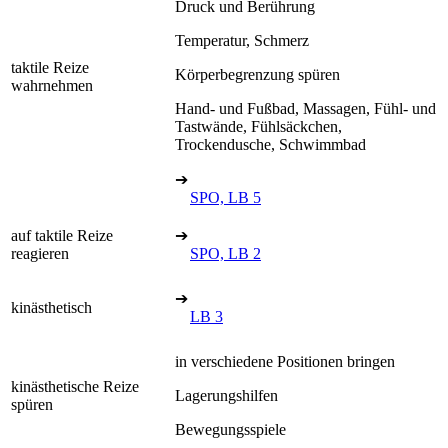
Druck und Berührung
Temperatur, Schmerz
taktile Reize
Körperbegrenzung spüren
wahrnehmen
Hand- und Fußbad, Massagen, Fühl- und
Tastwände, Fühlsäckchen,
Trockendusche, Schwimmbad
➔
SPO, LB 5
auf taktile Reize
➔
reagieren
SPO, LB 2
➔
kinästhetisch
LB 3
in verschiedene Positionen bringen
kinästhetische Reize
Lagerungshilfen
spüren
Bewegungsspiele