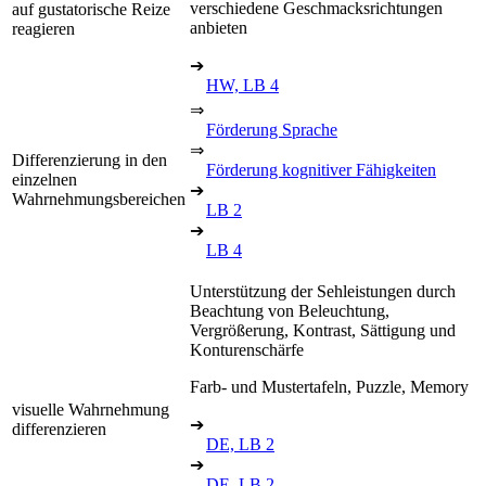
verschiedene Geschmacksrichtungen
auf gustatorische Reize
anbieten
reagieren
➔
HW, LB 4
⇒
Förderung Sprache
⇒
Differenzierung in den
Förderung kognitiver Fähigkeiten
einzelnen
➔
Wahrnehmungsbereichen
LB 2
➔
LB 4
Unterstützung der Sehleistungen durch
Beachtung von Beleuchtung,
Vergrößerung, Kontrast, Sättigung und
Konturenschärfe
Farb- und Mustertafeln, Puzzle, Memory
visuelle Wahrnehmung
➔
differenzieren
DE, LB 2
➔
DE, LB 2