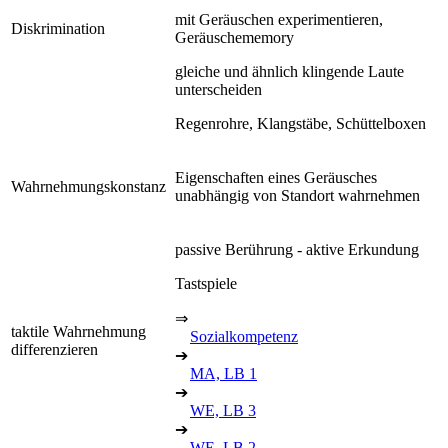
mit Geräuschen experimentieren,
Diskrimination
Geräuschememory
gleiche und ähnlich klingende Laute
unterscheiden
Regenrohre, Klangstäbe, Schüttelboxen
Eigenschaften eines Geräusches
Wahrnehmungskonstanz
unabhängig von Standort wahrnehmen
passive Berührung - aktive Erkundung
Tastspiele
⇒
taktile Wahrnehmung
Sozialkompetenz
differenzieren
➔
MA, LB 1
➔
WE, LB 3
➔
WE, LB 2