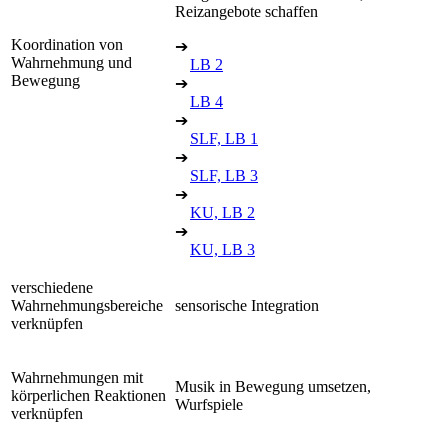
Reizangebote schaffen
Koordination von
➔
Wahrnehmung und
LB 2
Bewegung
➔
LB 4
➔
SLF, LB 1
➔
SLF, LB 3
➔
KU, LB 2
➔
KU, LB 3
verschiedene
Wahrnehmungsbereiche
sensorische Integration
verknüpfen
Wahrnehmungen mit
Musik in Bewegung umsetzen,
körperlichen Reaktionen
Wurfspiele
verknüpfen