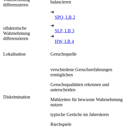
balancieren
differenzieren
➔
SPO, LB 2
➔
olfaktorische
SLF, LB 3
Wahrnehmung
➔
differenzieren
HW, LB 4
Lokalisation
Geruchsquelle
verschiedene Geruchserfahrungen
ermöglichen
Geruchsqualitäten erkennen und
unterscheiden
Diskrimination
Mahlzeiten für bewusste Wahrnehmung
nutzen
typische Gerüche im Jahreskreis
Riechspiele