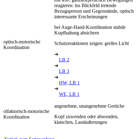
reagieren: ins Blickfeld tretende
Bezugsperson und Gegenstände, optisch
interessante Erscheinungen
bei Auge-Hand-Koordination stabile
Kopfhaltung absichern
optisch-motorische
Schutzreaktionen zeigen: grelles Licht
Koordination
➔
LB 2
➔
LB 3
➔
HW, LB 1
➔
WE, LB 1
angenehme, unangenehme Gerüche
olfaktorisch-motorische
Kopf zuwenden oder abwenden,
Koordination
klatschen, Lautäußerungen