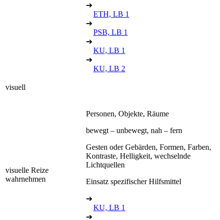
➔
ETH, LB 1
➔
PSB, LB 1
➔
KU, LB 1
➔
KU, LB 2
visuell
Personen, Objekte, Räume
bewegt – unbewegt, nah – fern
Gesten oder Gebärden, Formen, Farben,
Kontraste, Helligkeit, wechselnde
Lichtquellen
visuelle Reize
wahrnehmen
Einsatz spezifischer Hilfsmittel
➔
KU, LB 1
➔