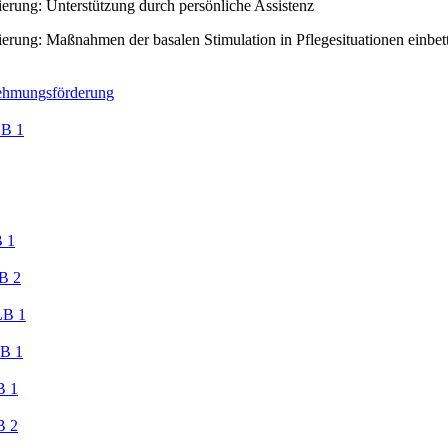
ierung: Unterstützung durch persönliche Assistenz
ierung: Maßnahmen der basalen Stimulation in Pflegesituationen einbet
hmungsförderung
LB 1
 1
B 2
LB 1
B 1
B 1
B 2