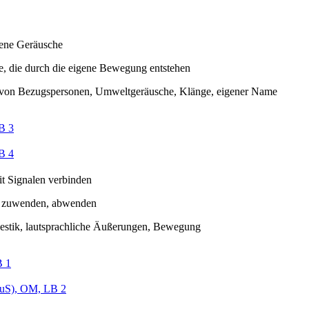
gene Geräusche
, die durch die eigene Bewegung entstehen
von Bezugspersonen, Umweltgeräusche, Klänge, eigener Name
B 3
B 4
it Signalen verbinden
 zuwenden, abwenden
estik, lautsprachliche Äußerungen, Bewegung
B 1
uS), OM, LB 2