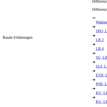
Differenz
Differenz
⇒
Wahrne
➔
SPO, 
➔
Basale Erfahrungen
LB 2
➔
LB 4
➔
SU, LB
➔
SLF, L
➔
ETH, 
➔
PSB, L
➔
KU, L
➔
KU, L