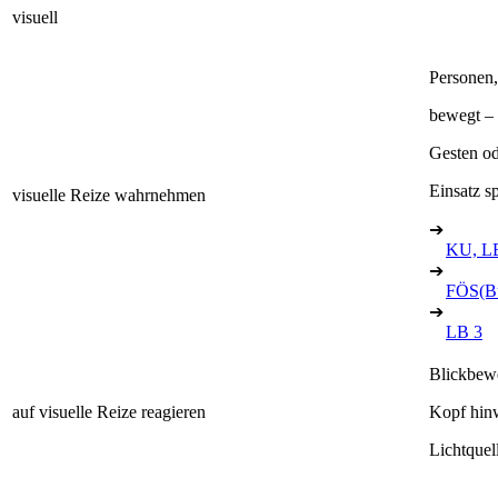
visuell
Personen
bewegt – 
Gesten od
Einsatz sp
visuelle Reize wahrnehmen
➔
KU, L
➔
FÖS(B
➔
LB 3
Blickbew
auf visuelle Reize reagieren
Kopf hin
Lichtquel