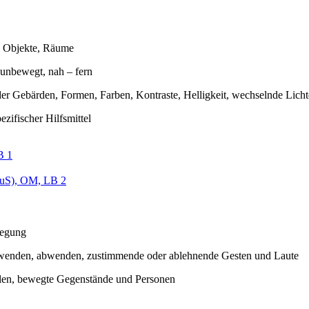
, Objekte, Räume
unbewegt, nah – fern
er Gebärden, Formen, Farben, Kontraste, Helligkeit, wechselnde Licht
ezifischer Hilfsmittel
B 1
uS), OM, LB 2
egung
wenden, abwenden, zustimmende oder ablehnende Gesten und Laute
len, bewegte Gegenstände und Personen