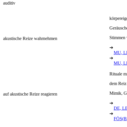
auditiv
körperei
Geräusche
Stimmen 
akustische Reize wahrnehmen
➔
MU, L
➔
MU, L
Rituale m
dem Reiz
Mimik, G
auf akustische Reize reagieren
➔
DE, L
➔
FÖS(B