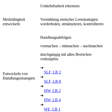
Umkehrbarkeit erkennen
Merkfähigkeit
Vermittlung einfacher Lernstrategien
entwickeln
wiederholen, strukturieren, kontrollieren
Handlungsabfolgen
vormachen – mitmachen – nachmachen
durchgängig mit allen Bereichen
verknüpfen
➔
SLF, LB 2
Entwickeln von
➔
Handlungsstrategien
SLF, LB 8
➔
HW, LB 2
➔
HW, LB 4
➔
WE, LB 1