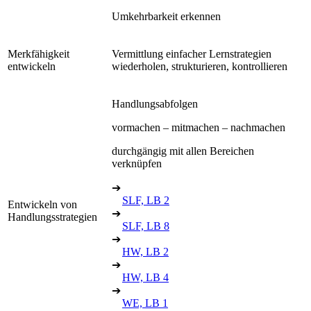
Umkehrbarkeit erkennen
Merkfähigkeit
Vermittlung einfacher Lernstrategien
entwickeln
wiederholen, strukturieren, kontrollieren
Handlungsabfolgen
vormachen – mitmachen – nachmachen
durchgängig mit allen Bereichen
verknüpfen
➔
SLF, LB 2
Entwickeln von
➔
Handlungsstrategien
SLF, LB 8
➔
HW, LB 2
➔
HW, LB 4
➔
WE, LB 1