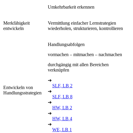
Umkehrbarkeit erkennen
Merkfähigkeit
Vermittlung einfacher Lernstrategien
entwickeln
wiederholen, strukturieren, kontrollieren
Handlungsabfolgen
vormachen – mitmachen – nachmachen
durchgängig mit allen Bereichen
verknüpfen
➔
SLF, LB 2
Entwickeln von
➔
Handlungsstrategien
SLF, LB 8
➔
HW, LB 2
➔
HW, LB 4
➔
WE, LB 1