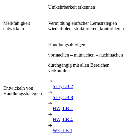
Umkehrbarkeit erkennen
Merkfähigkeit
Vermittlung einfacher Lernstrategien
entwickeln
wiederholen, strukturieren, kontrollieren
Handlungsabfolgen
vormachen – mitmachen – nachmachen
durchgängig mit allen Bereichen
verknüpfen
➔
SLF, LB 2
Entwickeln von
➔
Handlungsstrategien
SLF, LB 8
➔
HW, LB 2
➔
HW, LB 4
➔
WE, LB 1