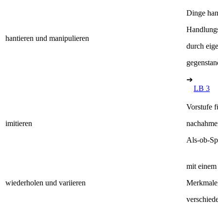
Dinge han
Handlungs
hantieren und manipulieren
durch eig
gegenstan
➔
LB 3
Vorstufe 
imitieren
nachahmen:
Als-ob-Sp
mit einem
wiederholen und variieren
Merkmale,
verschied