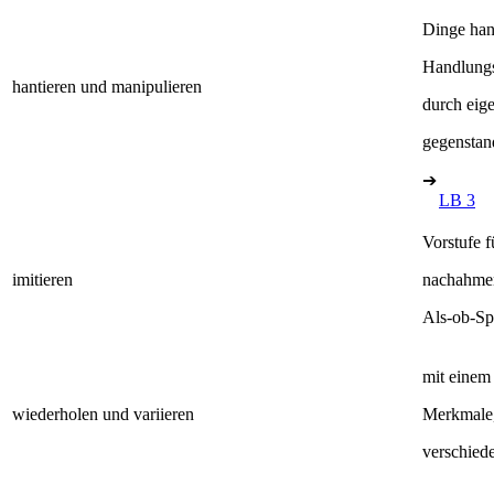
Dinge han
Handlungs
hantieren und manipulieren
durch eig
gegenstan
➔
LB 3
Vorstufe 
imitieren
nachahmen:
Als-ob-Sp
mit einem
wiederholen und variieren
Merkmale,
verschied