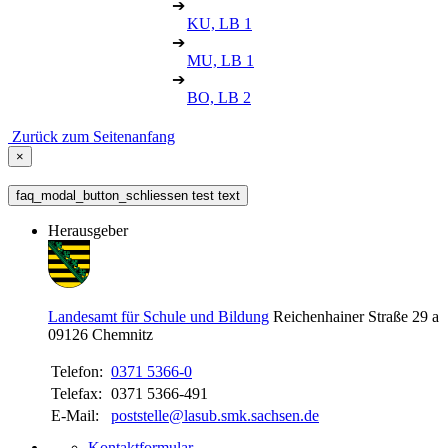
➔
KU, LB 1
➔
MU, LB 1
➔
BO, LB 2
Zurück zum Seitenanfang
×
faq_modal_button_schliessen test text
Herausgeber
Landesamt für Schule und Bildung
Reichenhainer Straße 29 a
09126
Chemnitz
Telefon:
0371 5366-0
Telefax:
0371 5366-491
E-Mail:
poststelle@lasub.smk.sachsen.de
Kontaktformular