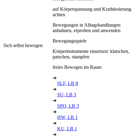
auf Körperspannung und Kraftdosierung
achten
Bewegungen in Alltagshandlungen
anbahnen, erproben und anwenden
Bewegungsspiele
Sich selbst bewegen
Körperinstrumente einsetzen: klatschen,
patschen, stampfen
freies Bewegen im Raum
➔
SLF, LB 8
➔
SU, LB 3
➔
SPO, LB 3
➔
HW, LB 1
➔
KU, LB 1
➔