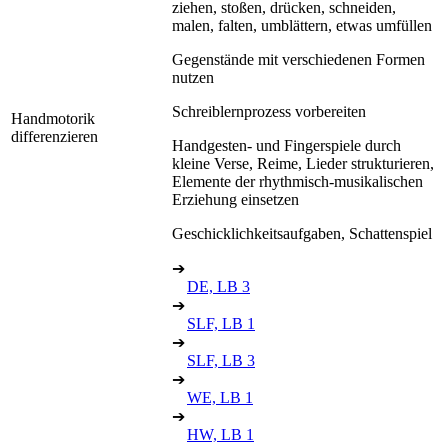
ziehen, stoßen, drücken, schneiden,
malen, falten, umblättern, etwas umfüllen
Gegenstände mit verschiedenen Formen
nutzen
Schreiblernprozess vorbereiten
Handmotorik
differenzieren
Handgesten- und Fingerspiele durch
kleine Verse, Reime, Lieder strukturieren,
Elemente der rhythmisch-musikalischen
Erziehung einsetzen
Geschicklichkeitsaufgaben, Schattenspiel
➔
DE, LB 3
➔
SLF, LB 1
➔
SLF, LB 3
➔
WE, LB 1
➔
HW, LB 1