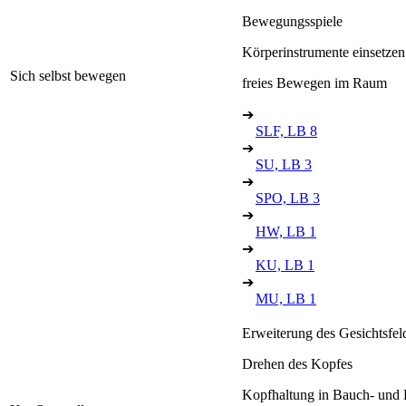
Bewegungsspiele
Körperinstrumente einsetzen
Sich selbst bewegen
freies Bewegen im Raum
➔
SLF, LB 8
➔
SU, LB 3
➔
SPO, LB 3
➔
HW, LB 1
➔
KU, LB 1
➔
MU, LB 1
Erweiterung des Gesichtsfel
Drehen des Kopfes
Kopfhaltung in Bauch- und