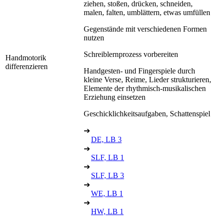
ziehen, stoßen, drücken, schneiden,
malen, falten, umblättern, etwas umfüllen
Gegenstände mit verschiedenen Formen
nutzen
Schreiblernprozess vorbereiten
Handmotorik
differenzieren
Handgesten- und Fingerspiele durch
kleine Verse, Reime, Lieder strukturieren,
Elemente der rhythmisch-musikalischen
Erziehung einsetzen
Geschicklichkeitsaufgaben, Schattenspiel
➔
DE, LB 3
➔
SLF, LB 1
➔
SLF, LB 3
➔
WE, LB 1
➔
HW, LB 1