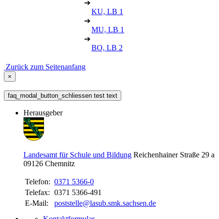
➔
KU, LB 1
➔
MU, LB 1
➔
BO, LB 2
Zurück zum Seitenanfang
×
faq_modal_button_schliessen test text
Herausgeber
Landesamt für Schule und Bildung
Reichenhainer Straße 29 a
09126
Chemnitz
Telefon:
0371 5366-0
Telefax:
0371 5366-491
E-Mail:
poststelle@lasub.smk.sachsen.de
Kontaktformular