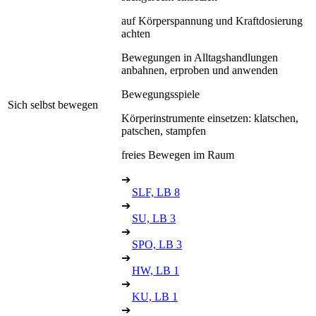
auf Körperspannung und Kraftdosierung
achten
Bewegungen in Alltagshandlungen
anbahnen, erproben und anwenden
Bewegungsspiele
Sich selbst bewegen
Körperinstrumente einsetzen: klatschen,
patschen, stampfen
freies Bewegen im Raum
➔
SLF, LB 8
➔
SU, LB 3
➔
SPO, LB 3
➔
HW, LB 1
➔
KU, LB 1
➔