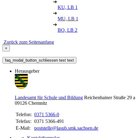
➔
KU, LB 1
➔
MU, LB 1
➔
BO, LB 2
Zurück zum Seitenanfang
×
faq_modal_button_schliessen test text
Herausgeber
Landesamt für Schule und Bildung
Reichenhainer Straße 29 a
09126
Chemnitz
Telefon:
0371 5366-0
Telefax:
0371 5366-491
E-Mail:
poststelle@lasub.smk.sachsen.de
Kontaktformular