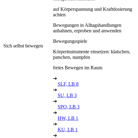
auf Körperspannung und Kraftdosierung
achten
Bewegungen in Alltagshandlungen
anbahnen, erproben und anwenden
Bewegungsspiele
Sich selbst bewegen
Körperinstrumente einsetzen: klatschen,
patschen, stampfen
freies Bewegen im Raum
➔
SLF, LB 8
➔
SU, LB 3
➔
SPO, LB 3
➔
HW, LB 1
➔
KU, LB 1
➔