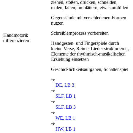
ziehen, stoßen, drücken, schneiden,
malen, falten, umblättern, etwas umfüllen
Gegenstände mit verschiedenen Formen
nutzen
Schreiblernprozess vorbereiten
Handmotorik
differenzieren
Handgesten- und Fingerspiele durch
kleine Verse, Reime, Lieder strukturieren,
Elemente der rhythmisch-musikalischen
Erziehung einsetzen
Geschicklichkeitsaufgaben, Schattenspiel
➔
DE, LB 3
➔
SLF, LB 1
➔
SLF, LB 3
➔
WE, LB 1
➔
HW, LB 1