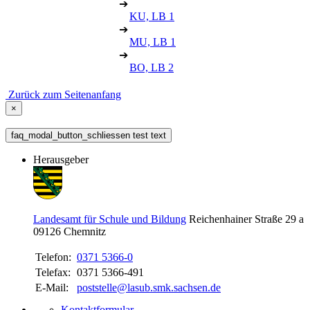
➔
KU, LB 1
➔
MU, LB 1
➔
BO, LB 2
Zurück zum Seitenanfang
×
faq_modal_button_schliessen test text
Herausgeber
Landesamt für Schule und Bildung
Reichenhainer Straße 29 a
09126
Chemnitz
Telefon:
0371 5366-0
Telefax:
0371 5366-491
E-Mail:
poststelle@lasub.smk.sachsen.de
Kontaktformular