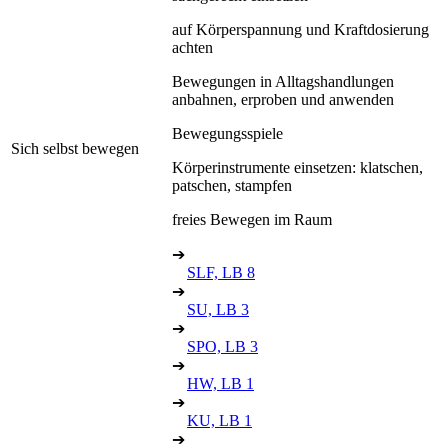
auf Körperspannung und Kraftdosierung
achten
Bewegungen in Alltagshandlungen
anbahnen, erproben und anwenden
Bewegungsspiele
Sich selbst bewegen
Körperinstrumente einsetzen: klatschen,
patschen, stampfen
freies Bewegen im Raum
➔
SLF, LB 8
➔
SU, LB 3
➔
SPO, LB 3
➔
HW, LB 1
➔
KU, LB 1
➔