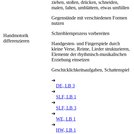
ziehen, stoßen, drücken, schneiden,
malen, falten, umblättern, etwas umfüllen
Gegenstände mit verschiedenen Formen
nutzen
Schreiblernprozess vorbereiten
Handmotorik
differenzieren
Handgesten- und Fingerspiele durch
kleine Verse, Reime, Lieder strukturieren,
Elemente der rhythmisch-musikalischen
Erziehung einsetzen
Geschicklichkeitsaufgaben, Schattenspiel
➔
DE, LB 3
➔
SLF, LB 1
➔
SLF, LB 3
➔
WE, LB 1
➔
HW, LB 1