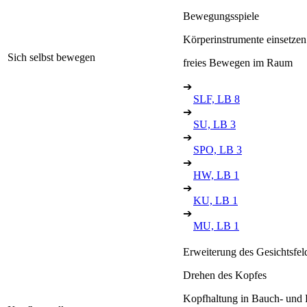
Bewegungsspiele
Körperinstrumente einsetzen
Sich selbst bewegen
freies Bewegen im Raum
➔
SLF, LB 8
➔
SU, LB 3
➔
SPO, LB 3
➔
HW, LB 1
➔
KU, LB 1
➔
MU, LB 1
Erweiterung des Gesichtsfel
Drehen des Kopfes
Kopfhaltung in Bauch- und