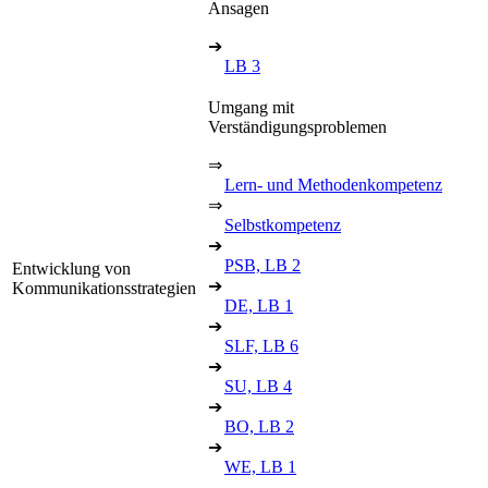
Ansagen
➔
LB 3
Umgang mit
Verständigungsproblemen
⇒
Lern- und Methodenkompetenz
⇒
Selbstkompetenz
➔
PSB, LB 2
Entwicklung von
➔
Kommunikationsstrategien
DE, LB 1
➔
SLF, LB 6
➔
SU, LB 4
➔
BO, LB 2
➔
WE, LB 1