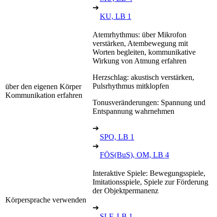
➔
KU, LB 1
Atemrhythmus: über Mikrofon
verstärken, Atembewegung mit
Worten begleiten, kommunikative
Wirkung von Atmung erfahren
Herzschlag: akustisch verstärken,
Pulsrhythmus mitklopfen
über den eigenen Körper
Kommunikation erfahren
Tonusveränderungen: Spannung und
Entspannung wahrnehmen
➔
SPO, LB 1
➔
FÖS(BuS), OM, LB 4
Interaktive Spiele: Bewegungsspiele,
Imitationsspiele, Spiele zur Förderung
der Objektpermanenz
Körpersprache verwenden
➔
SLF, LB 1