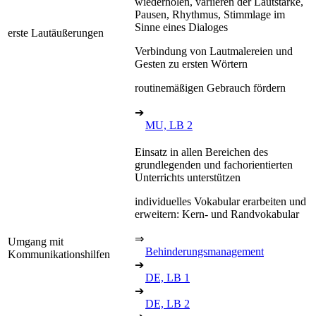
wiederholen, variieren der Lautstärke,
Pausen, Rhythmus, Stimmlage im
Sinne eines Dialoges
erste Lautäußerungen
Verbindung von Lautmalereien und
Gesten zu ersten Wörtern
routinemäßigen Gebrauch fördern
➔
MU, LB 2
Einsatz in allen Bereichen des
grundlegenden und fachorientierten
Unterrichts unterstützen
individuelles Vokabular erarbeiten und
erweitern: Kern- und Randvokabular
⇒
Umgang mit
Behinderungsmanagement
Kommunikationshilfen
➔
DE, LB 1
➔
DE, LB 2