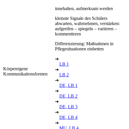
innehalten, aufmerksam werden
kleinste Signale des Schülers
abwarten, wahrnehmen, verstärken:
aufgreifen – spiegeln – variieren –
kommentieren
Differenzierung: Maßnahmen in
Pflegesituationen einbetten
➔
LB 1
Körpereigene
➔
Kommunikationsformen
LB 2
➔
DE, LB 1
➔
DE, LB 2
➔
DE, LB 3
➔
DE, LB 4
➔
MU, LB 4