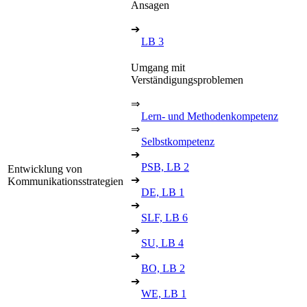
Ansagen
➔
LB 3
Umgang mit
Verständigungsproblemen
⇒
Lern- und Methodenkompetenz
⇒
Selbstkompetenz
➔
PSB, LB 2
Entwicklung von
➔
Kommunikationsstrategien
DE, LB 1
➔
SLF, LB 6
➔
SU, LB 4
➔
BO, LB 2
➔
WE, LB 1