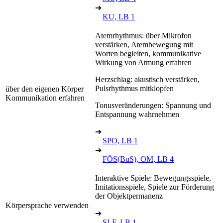
➔
KU, LB 1
Atemrhythmus: über Mikrofon
verstärken, Atembewegung mit
Worten begleiten, kommunikative
Wirkung von Atmung erfahren
Herzschlag: akustisch verstärken,
Pulsrhythmus mitklopfen
über den eigenen Körper
Kommunikation erfahren
Tonusveränderungen: Spannung und
Entspannung wahrnehmen
➔
SPO, LB 1
➔
FÖS(BuS), OM, LB 4
Interaktive Spiele: Bewegungsspiele,
Imitationsspiele, Spiele zur Förderung
der Objektpermanenz
Körpersprache verwenden
➔
SLF, LB 1