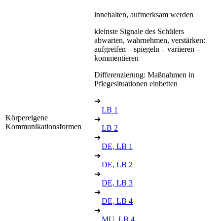
innehalten, aufmerksam werden
kleinste Signale des Schülers
abwarten, wahrnehmen, verstärken:
aufgreifen – spiegeln – variieren –
kommentieren
Differenzierung: Maßnahmen in
Pflegesituationen einbetten
➔
LB 1
Körpereigene
➔
Kommunikationsformen
LB 2
➔
DE, LB 1
➔
DE, LB 2
➔
DE, LB 3
➔
DE, LB 4
➔
MU, LB 4