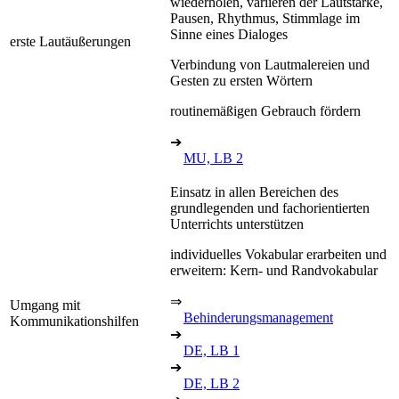
wiederholen, variieren der Lautstärke,
Pausen, Rhythmus, Stimmlage im
Sinne eines Dialoges
erste Lautäußerungen
Verbindung von Lautmalereien und
Gesten zu ersten Wörtern
routinemäßigen Gebrauch fördern
➔
MU, LB 2
Einsatz in allen Bereichen des
grundlegenden und fachorientierten
Unterrichts unterstützen
individuelles Vokabular erarbeiten und
erweitern: Kern- und Randvokabular
⇒
Umgang mit
Behinderungsmanagement
Kommunikationshilfen
➔
DE, LB 1
➔
DE, LB 2