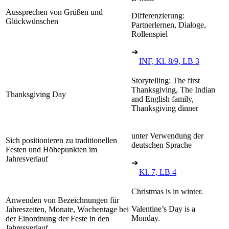
Aussprechen von Grüßen und
Differenzierung:
Glückwünschen
Partnerlernen, Dialoge,
Rollenspiel
➔
INF, Kl. 8/9, LB 3
Storytelling: The first
Thanksgiving, The Indian
Thanksgiving Day
and English family,
Thanksgiving dinner
unter Verwendung der
Sich positionieren zu traditionellen
deutschen Sprache
Festen und Höhepunkten im
Jahresverlauf
➔
Kl. 7, LB 4
Christmas is in winter.
Anwenden von Bezeichnungen für
Valentine’s Day is a
Jahreszeiten, Monate, Wochentage bei
Monday.
der Einordnung der Feste in den
Jahresverlauf