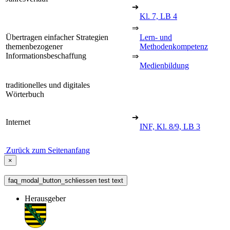
➔
Kl. 7, LB 4
⇒
Übertragen einfacher Strategien
Lern- und
themenbezogener
Methodenkompetenz
Informationsbeschaffung
⇒
Medienbildung
traditionelles und digitales
Wörterbuch
➔
Internet
INF, Kl. 8/9, LB 3
Zurück zum Seitenanfang
×
faq_modal_button_schliessen test text
Herausgeber