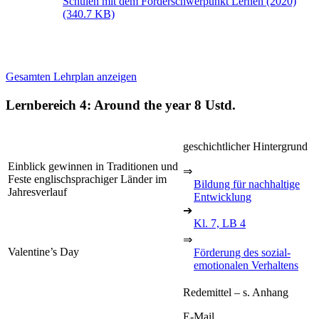
Schulen mit dem Förderschwerpunkt Lernen (2020)
(340.7 KB)
Gesamten Lehrplan anzeigen
Lernbereich 4: Around the year
8 Ustd.
geschichtlicher Hintergrund
Einblick gewinnen in Traditionen und
⇒
Feste englischsprachiger Länder im
Bildung für nachhaltige
Jahresverlauf
Entwicklung
➔
Kl. 7, LB 4
⇒
Valentine’s Day
Förderung des sozial-
emotionalen Verhaltens
Redemittel – s. Anhang
E-Mail