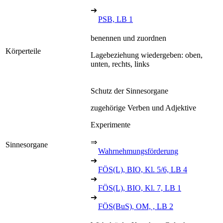
➔
PSB, LB 1
benennen und zuordnen
Körperteile
Lagebeziehung wiedergeben: oben,
unten, rechts, links
Schutz der Sinnesorgane
zugehörige Verben und Adjektive
Experimente
⇒
Sinnesorgane
Wahrnehmungsförderung
➔
FÖS(L), BIO, Kl. 5/6, LB 4
➔
FÖS(L), BIO, Kl. 7, LB 1
➔
FÖS(BuS), OM, , LB 2