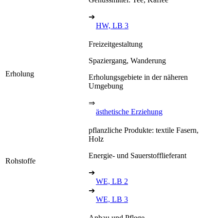
➔
HW, LB 3
Freizeitgestaltung
Spaziergang, Wanderung
Erholung
Erholungsgebiete in der näheren
Umgebung
⇒
ästhetische Erziehung
pflanzliche Produkte: textile Fasern,
Holz
Energie- und Sauerstofflieferant
Rohstoffe
➔
WE, LB 2
➔
WE, LB 3
Anbau und Pflege