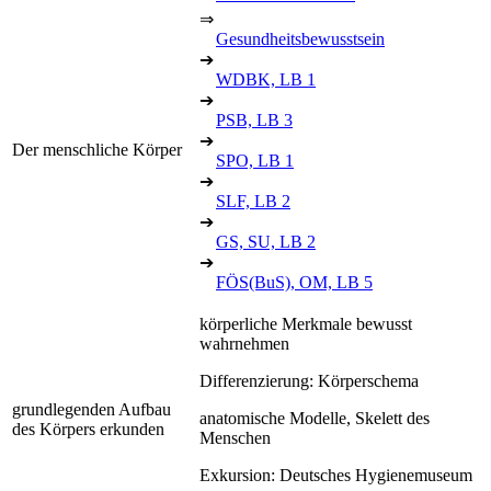
⇒
Gesundheitsbewusstsein
➔
WDBK, LB 1
➔
PSB, LB 3
➔
Der menschliche Körper
SPO, LB 1
➔
SLF, LB 2
➔
GS, SU, LB 2
➔
FÖS(BuS), OM, LB 5
körperliche Merkmale bewusst
wahrnehmen
Differenzierung: Körperschema
grundlegenden Aufbau
anatomische Modelle, Skelett des
des Körpers erkunden
Menschen
Exkursion: Deutsches Hygienemuseum