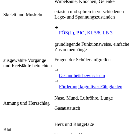
Wirbelsäule, Knochen, Gelenke
ertasten und spüren in verschiedenen
Skelett und Muskeln
Lage- und Spannungszuständen
➔
FÖS(L), BIO, Kl. 5/6, LB 3
grundlegende Funktionsweise, einfache
Zusammenhänge
Fragen der Schüler aufgreifen
ausgewählte Vorgänge
und Kreisläufe betrachten
⇒
Gesundheitsbewusstsein
⇒
Förderung kognitiver Fähigkeiten
Nase, Mund, Luftröhre, Lunge
Atmung und Herzschlag
Gasaustausch
Herz und Blutgefäße
Blut