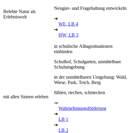
Neugier- und Fragehaltung entwickeln
Belebte Natur als
Erlebniswelt
➔
WE, LB 4
➔
HW, LB 3
in schulische Alltagssituationen
einbinden
Schulhof, Schulgarten, unmittelbare
Schulumgebung
in der unmittelbaren Umgebung: Wald,
Wiese, Park, Teich, Berg
fühlen, riechen, schmecken
mit allen Sinnen erleben
⇒
Wahrnehmungsförderung
➔
LB 1
➔
LB 2